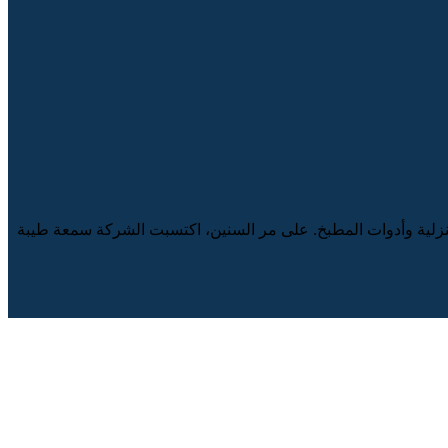
لمنزلية وأدوات المطبخ. على مر السنين، اكتسبت الشركة سمعة طيبة