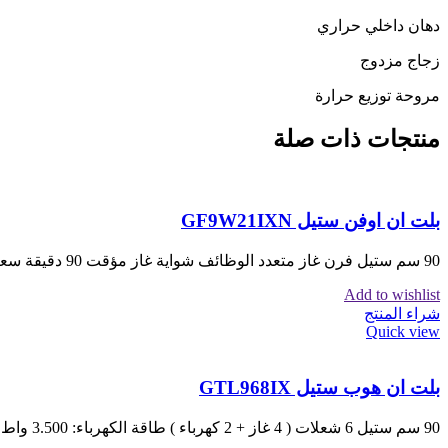
دهان داخلي حراري
زجاج مزدوج
مروحة توزيع حرارة
منتجات ذات صلة
بلت ان اوفن ستيل GF9W21IXN
90 سم ستيل فرن غاز متعدد الوظائف شواية غاز مؤقت 90 دقيقة سعة فرن88لتر مروحةتبريد حرارة مروحةتوزيع حرارة جوانب سلسة
Add to wishlist
شراء المنتج
Quick view
بلت ان هوب ستيل GTL968IX
90 سم ستيل 6 شعلات ( 4 غاز + 2 كهرباء ) طاقة الكهرباء: 3.500 واط طاقة الغاز:7.500واط مفاتيح جانبية