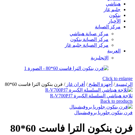
هيتاشي
جليم غاز
بنكون
الأخبار
مركز الصيانة
مركز صيانة هيتاشي
مركز الصيانة بنكون
مركز الصيانة جليم غاز
العربية
الإنجليزية
Click to enlarge
الرئيسية
/
أجهزة الطبخ
/
أفران غاز
/
فرن بنكون الترا فاست 60*80
ثلاجة هيتاشي السلسلة الكبيرة R-V700PJ7
Back to products
فرن بنكون جلوريا بروفيشينال
فرن بنكون الترا فاست 60*80