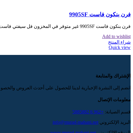
فرن بنكون فاست 9905SF
فرن بنكون فاست 9905SF غير متوفر في المخزون فل سيفتي فاست سعة الفرن باللتر 122 لتر 90*60 سم ستيل مناصب
Add to wishlist
شراء المنتج
Quick view
الإشتراك والمتابعة
انضم إلى النشرة الإخبارية لدينا للحصول على أحدث العروض والخصو
معلومات الإتصال
قسم الصيانة:
+962 6 5885882
البريد الإلكتروني
info@murad-mahani.net
الموقع الإلكتروني
www.murad-mahani.net