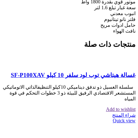
موتور قوي بقدرة 1800 واط
سعة غبار تبلغ 1.6 لتر
انبوب معدني
فلتر نانو تيتانيوم
حامل ادوات مريح
نافث الهواء
منتجات ذات صلة
غسالة هيتاشي توب لود سلفر 10 كيلو SF-P100XAV
سلسلة الغسيل ذو تدفق ديناميكي 10كيلو التنظيفالذاتي الاتوماتيكي
المستشعر الاقتصادي الرفيق للبيئة ذو 3 خطوات التحكم في قوة
المياه
Add to wishlist
شراء المنتج
Quick view