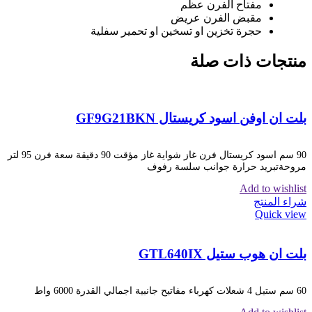
مفتاح الفرن عظم
مقبض الفرن عريض
حجرة تخزين او تسخين او تحمير سفلية
منتجات ذات صلة
بلت ان اوفن اسود كريستال GF9G21BKN
90 سم اسود كريستال فرن غاز شواية غاز مؤقت 90 دقيقة سعة فرن 95 لتر
مروحةتبريد حرارة جوانب سلسة رفوف
Add to wishlist
شراء المنتج
Quick view
بلت ان هوب ستيل GTL640IX
60 سم ستيل 4 شعلات كهرباء مفاتيح جانبية اجمالي القدرة 6000 واط