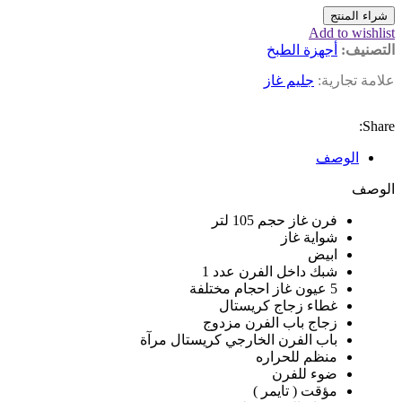
شراء المنتج
Add to wishlist
التصنيف:
أجهزة الطبخ
علامة تجارية:
جليم غاز
Share:
الوصف
الوصف
فرن غاز حجم 105 لتر
شواية غاز
ابيض
شبك داخل الفرن عدد 1
5 عيون غاز احجام مختلفة
غطاء زجاج كريستال
زجاج باب الفرن مزدوج
باب الفرن الخارجي كريستال مرآة
منظم للحراره
ضوء للفرن
مؤقت ( تايمر )