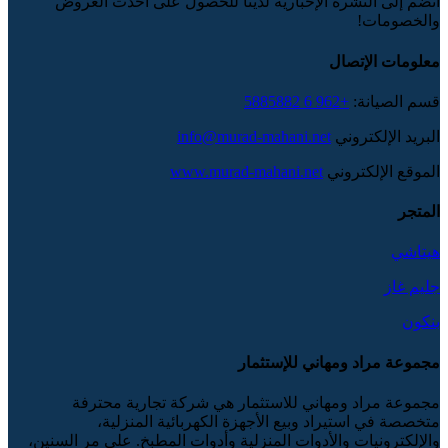
انضم إلى النشرة الإخبارية لدينا للحصول على أحدث العروض
والخصومات!
معلومات الإتصال
قسم الصيانة:
+962 6 5885882
البريد الإلكتروني
info@murad-mahani.net
الموقع الإلكتروني
www.murad-mahani.net
المتجر
هيتاشي
جليم غاز
بنكون
مجموعة مراد ومهاني للإستثمار
مجموعة مراد ومهاني للاستثمار هي شركة تجارية محترفة
متخصصة في استيراد وبيع الأجهزة الكهربائية المنزلية،
والإلكترونيات والأدوات المنزلية وأدوات المطبخ. على مر السنين،