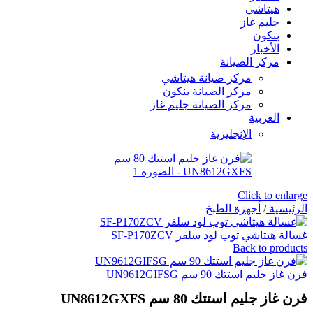
هيتاشي
جليم غاز
بنكون
الأخبار
مركز الصيانة
مركز صيانة هيتاشي
مركز الصيانة بنكون
مركز الصيانة جليم غاز
العربية
الإنجليزية
Click to enlarge
الرئيسية
/
أجهزة الطبخ
غسالة هيتاشي توب لود سلفر SF-P170ZCV
Back to products
فرن غاز جليم استتك 90 سم UN9612GIFSG
فرن غاز جليم استتك 80 سم UN8612GXFS