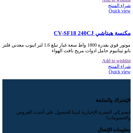
شراء المنتج
Quick view
مكنسة هيتاشي CV-SF18 240CJ
موتور قوي بقدرة 1800 واط سعة غبار تبلغ 1.6 لتر انبوب معدني فلتر
نانو تيتانيوم حامل ادوات مريح نافث الهواء
Add to wishlist
شراء المنتج
Quick view
الإشتراك والمتابعة
انضم إلى النشرة الإخبارية لدينا للحصول على أحدث العروض
والخصومات!
معلومات الإتصال