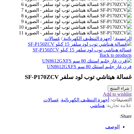
الرئيسية
/
أجهزة التنظيف الكهربائية
/
غسالات
غسالة هيتاشي توب لود سلفر 15 كيلو SF-P150ZCV
Back to products
فرن غاز جليم استتك 80 سم UN8612GXFS
غسالة هيتاشي توب لود سلفر SF-P170ZCV
شراء المنتج
Add to wishlist
التصنيفات:
أجهزة التنظيف الكهربائية
,
غسالات
علامة تجارية:
هيتاشي
Share:
الوصف