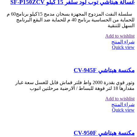
غسالة هيتاشي توب لود سلفر 15 كيلو SF-P150ZCV
سلسلة النفث المزدوج المجهزة بسخان مدمج 15كيلو برنامج60 م
للحماية من الحساسية برنامج 40 م للحماية ضد البقع البرنامج
السهل للتنقية
Add to wishlist
شراء المنتج
Quick view
مكنسة هيتاشي CV-945F
وتور قوي بقدرة 2000 واط فلتر قماش قابل للغسل سعة غبار
مقدارها 18 لتر فوهة للبساط / الارضية مرحلتين انبوب
Add to wishlist
شراء المنتج
Quick view
مكنسة هيتاشي CV-950F