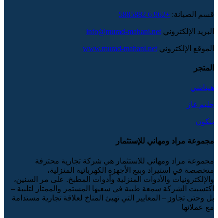
قسم الصيانة:
+962 6 5885882
البريد الإلكتروني
info@murad-mahani.net
الموقع الإلكتروني
www.murad-mahani.net
المتجر
هيتاشي
جليم غاز
بنكون
مجموعة مراد ومهاني للإستثمار
مجموعة مراد ومهاني للاستثمار هي شركة تجارية محترفة
متخصصة في استيراد وبيع الأجهزة الكهربائية المنزلية،
والإلكترونيات والأدوات المنزلية وأدوات المطبخ. على مر السنين،
اكتسبت الشركة سمعة طيبة في سعيها المستمر والممتاز لتلبية –
بل وحتى تجاوز – المعايير التي تهيئ المناخ لعلاقة تجارية مستدامة
مع عملائها