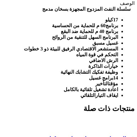
الوصف
سلسلة النفث المزدوج المجهزة بسخان مدمج
17كيلو
برنامج60 م للحماية من الحساسية
برنامج 40 م للحماية ضد البقع
البرنامج السهل للتنقية من الروائح
غسيل مسبق
المستشعر الاقتصادي الرفيق للبيئة ذو 3 خطوات
التحكم في قوة المياه
الرش الاضافي
خيارات الذاكرة
وظيفة تفكيك التشابك النهائية
14برامج غسيل
مؤقتالتأخير
اعادة تشغيل تلقائية بالكامل
ايقاف التيارالتلقائي
منتجات ذات صلة