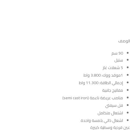
الوصف
90 سم
ستيل
5 شعلات غاز
1موقد ووك: 3.800 واط
إجمالي الطاقة: 11.300 واط
مفاتيح جانبية
مناصب عريضة ناعمة (semi cast iron)
فل سيفتي
اشتعال متكامل
اشعال ذاتي بلمسة واحدة
عين فردية وسطية كبيرة