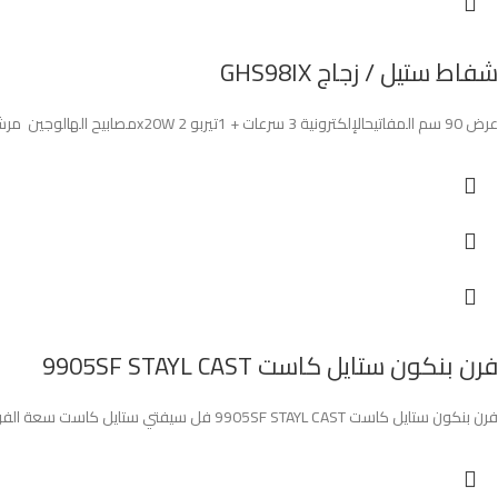
شفاط ستيل / زجاج GHS98IX
عرض 90 سم المفاتيحالإلكترونية 3 سرعات + 1تيربو x20W 2مصابيح الهالوجين مرشحات الشحوم الألومنيوم فلتر الكربون قوة الشفط 770 م
فرن بنكون ستايل كاست 9905SF STAYL CAST
فرن بنكون ستايل كاست 9905SF STAYL CAST فل سيفتي ستايل كاست سعة الفرن باللتر 111 لتر 90*60 سم مروحة توزيع