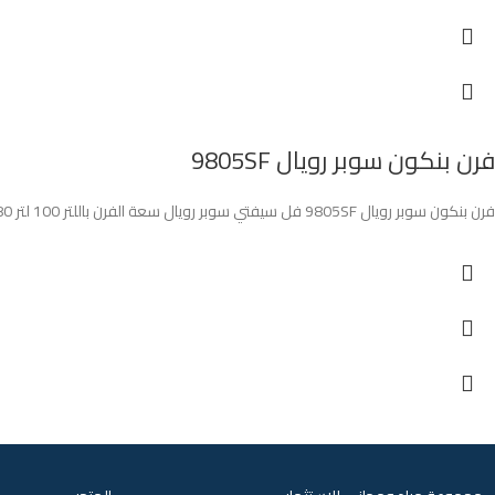
فرن بنكون سوبر رويال 9805SF
فرن بنكون سوبر رويال 9805SF فل سيفتي سوبر رويال سعة الفرن باللتر 100 لتر 80*60 سم مروحة توزيع حرارة ستيل