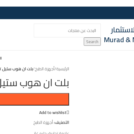
ستثمار
Murad & 
Search
ال
الرئيسية
/
أجهزة الطبخ
/
بلت ان هوب ستيل GTL955IX
بلت ان هوب ستيل L955IX
Add to wishlist
التصنيف:
أجهزة الطبخ
علامة تجارية:
جليم غاز