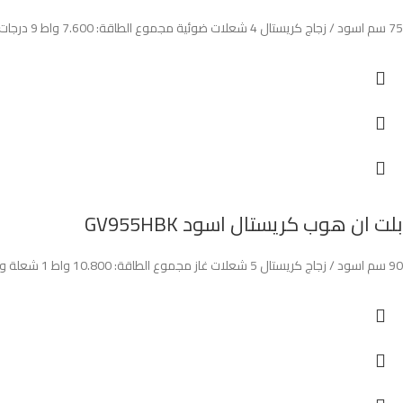
75 سم اسود / زجاج كريستال 4 شعلات ضوئية مجموع الطاقة: 7.600 واط 9 درجات حرارة مفاتيح لمس مؤقت سيفتي
بلت ان هوب كريستال اسود GV955HBK
90 سم اسود / زجاج كريستال 5 شعلات غاز مجموع الطاقة: 10.800 واط 1 شعلة ووك قوية: 3.500 واط مفاتيح