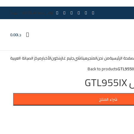
تواصل معنا
الأسئلة الأكثر شيوعاً
د.ا
0.00
صفحة الرئيسية
من نحن
المتجر
هيتاشي
جليم غاز
بنكون
الأخبار
مركز الصيانة
العربية
Back to products
GT
شراء المنتج